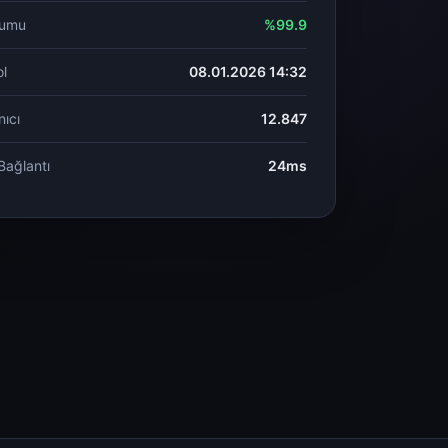
rumu
%99.9
ol
08.01.2026 14:32
nıcı
12.847
Bağlantı
24ms