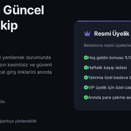
 Güncel
akip
Resmi Üyelik A
Betsmove resmi üyelerine 
ini yenilemek durumunda
Hoş geldin bonusu %10
zın kesintisiz ve güvenli
Haftalık kayıp iadesi
l giriş linklerini anında
Yatırıma özel bedava b
VIP üyelik için özel ca
Anında para çekme se
nda.
antıya yönlendirilir.