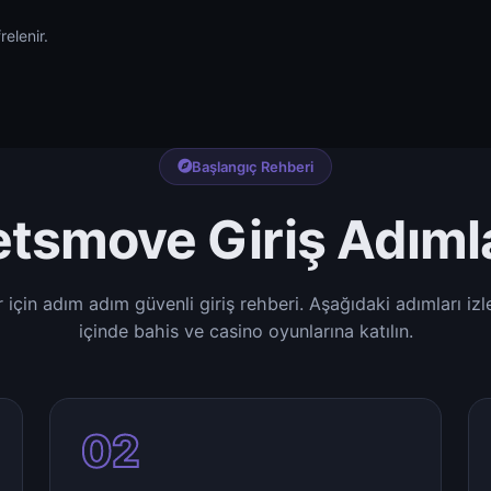
relenir.
Başlangıç Rehberi
tsmove Giriş Adıml
 için adım adım güvenli giriş rehberi. Aşağıdaki adımları iz
içinde bahis ve casino oyunlarına katılın.
02