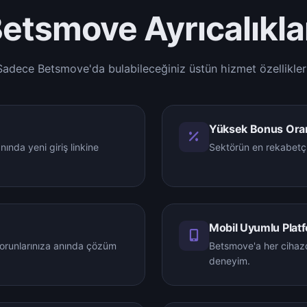
etsmove Ayrıcalıkla
Sadece Betsmove'da bulabileceğiniz üstün hizmet özellikleri
Yüksek Bonus Oran
ında yeni giriş linkine
Sektörün en rekabetçi
Mobil Uyumlu Plat
Sorunlarınıza anında çözüm
Betsmove'a her cihazda
deneyim.