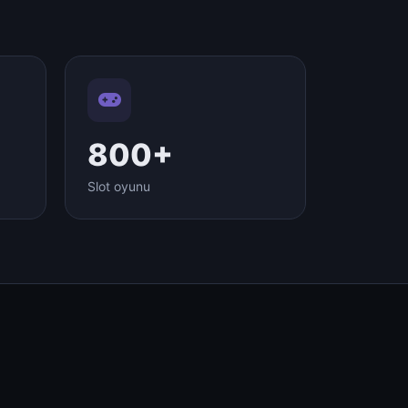
800+
Slot oyunu