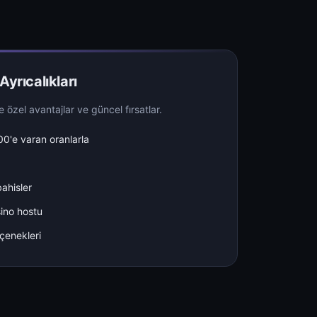
yrıcalıkları
özel avantajlar ve güncel fırsatlar.
0'e varan oranlarla
ahisler
sino hostu
çenekleri