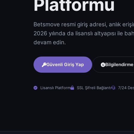
Platformu
Betsmove resmi giriş adresi, anlık erişi
2026 yılında da lisanslı altyapısı ile 
devam edin.
Güvenli Giriş Yap
Bilgilendirme
Lisanslı Platform
SSL Şifreli Bağlantı
7/24 De