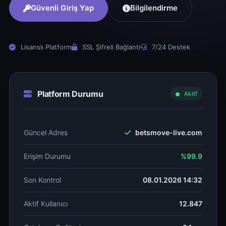
Güvenli Giriş Yap
Bilgilendirme
Lisanslı Platform
SSL Şifreli Bağlantı
7/24 Destek
Platform Durumu
Aktif
Güncel Adres
betsmove-live.com
Erişim Durumu
%99.9
Son Kontrol
08.01.2026 14:32
Aktif Kullanıcı
12.847