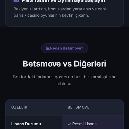
Para Yatırın ve Oynamaya Başlayın
Bakiyenizi arttırın, bonuslardan yararlanın ve canlı
bahis / casino oyunlarının keyfini çıkarın.
Neden Betsmove?
Betsmove vs Diğerleri
Sektördeki farkımızı gösteren hızlı bir karşılaştırma
tablosu.
ÖZELLIK
BETSMOVE
Lisans Durumu
Resmi Lisans