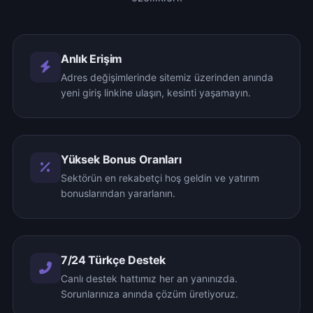
Anlık Erişim
Adres değişimlerinde sitemiz üzerinden anında
yeni giriş linkine ulaşın, kesinti yaşamayın.
Yüksek Bonus Oranları
Sektörün en rekabetçi hoş geldin ve yatırım
bonuslarından yararlanın.
7/24 Türkçe Destek
Canlı destek hattımız her an yanınızda.
Sorunlarınıza anında çözüm üretiyoruz.