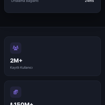
Ortalama Bağlantı
24ms
2M+
Kayıtlı Kullanıcı
₺150M+