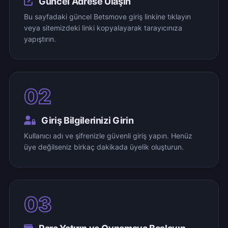
Güncel Adrese Ulaşın
Bu sayfadaki güncel Betsmove giriş linkine tıklayın
veya sitemizdeki linki kopyalayarak tarayıcınıza
yapıştırın.
02
Giriş Bilgilerinizi Girin
Kullanıcı adı ve şifrenizle güvenli giriş yapın. Henüz
üye değilseniz birkaç dakikada üyelik oluşturun.
03