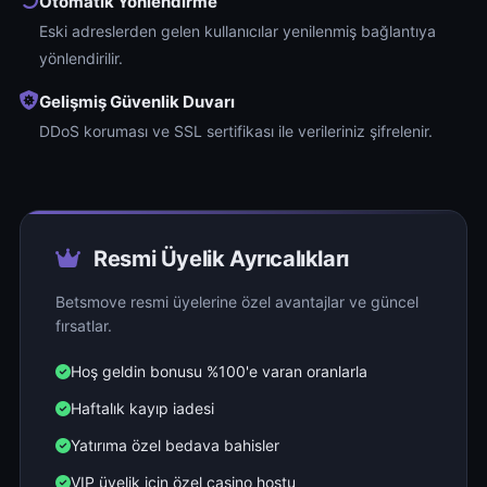
Otomatik Yönlendirme
Eski adreslerden gelen kullanıcılar yenilenmiş bağlantıya
yönlendirilir.
Gelişmiş Güvenlik Duvarı
DDoS koruması ve SSL sertifikası ile verileriniz şifrelenir.
Resmi Üyelik Ayrıcalıkları
Betsmove resmi üyelerine özel avantajlar ve güncel
fırsatlar.
Hoş geldin bonusu %100'e varan oranlarla
Haftalık kayıp iadesi
Yatırıma özel bedava bahisler
VIP üyelik için özel casino hostu