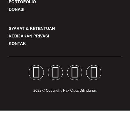
PORTOFOLIO
DONASI
SYARAT & KETENTUAN
KEBIJAKAN PRIVASI
KONTAK
F
I
Y
T
a
n
o
i
2022 © Copyright. Hak Cipta Dilindungi.
c
s
u
k
e
t
t
t
b
a
u
o