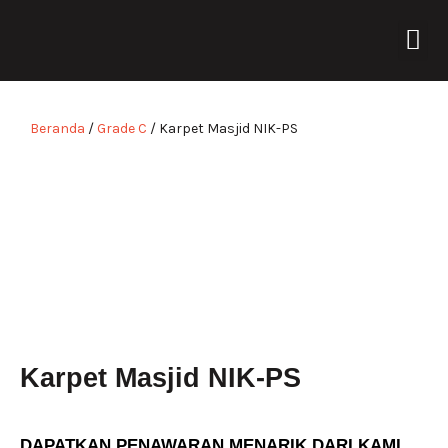
Lewati
Me
ke
TENTANG KAMI
konten
Beranda
/
Grade C
/ Karpet Masjid NIK-PS
Karpet Masjid NIK-PS
DAPATKAN PENAWARAN MENARIK DARI KAMI