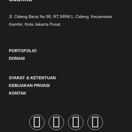
Jl. Cideng Barat No.90, RT.3/RW.1, Cideng, Kecamatan
Gambir, Kota Jakarta Pusat.
PORTOFOLIO
DONASI
SYARAT & KETENTUAN
KEBIJAKAN PRIVASI
KONTAK
F
I
Y
T