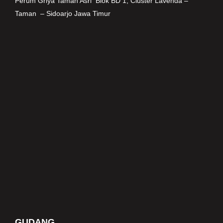
Perum Griya Taman Asri Blok BD 1, Cluster Lavenda –
Taman – Si
doarjo Jawa Timur
GUDANG