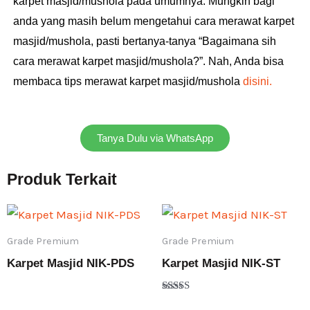
karpet masjid/mushola pada umumnya. Mungkin bagi
anda yang masih belum mengetahui cara merawat karpet
masjid/mushola, pasti bertanya-tanya “Bagaimana sih
cara merawat karpet masjid/mushola?”. Nah, Anda bisa
membaca tips merawat karpet masjid/mushola
disini.
Tanya Dulu via WhatsApp
Produk Terkait
Grade Premium
Grade Premium
Karpet Masjid NIK-PDS
Karpet Masjid NIK-ST
Dinilai
Rp
5.760.000
5.00