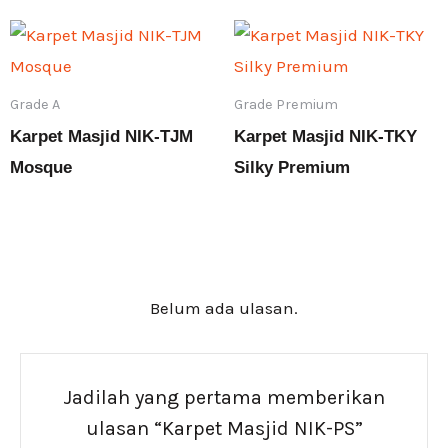
dari 5
Grade A
Grade Premium
Karpet Masjid NIK-TJM
Karpet Masjid NIK-TKY
Mosque
Silky Premium
Rp
4.500.000
Rp
4.740.000
Belum ada ulasan.
Jadilah yang pertama memberikan
ulasan “Karpet Masjid NIK-PS”